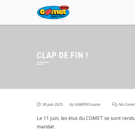
Skip
to
content
CLAP DE FIN !
30 juin 2025
by
GAMPER Louise
No Comm
Le 11 juin, les élus du COMET se sont rend
mandat.